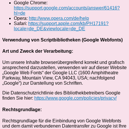
Google Chrome:
https://support.google.com/accounts/answer/61416?
hl=de
Opera:
http://www.opera.com/de/help
Safari:
https://support.apple.com/kb/PH17191?
locale=de_DE&viewlocale=de_DE
Verwendung von Scriptbibliotheken (Google Webfonts)
Art und Zweck der Verarbeitung:
Um unsere Inhalte browserübergreifend korrekt und grafisch
ansprechend darzustellen, verwenden wir auf dieser Website
„Google Web Fonts“ der Google LLC (1600 Amphitheatre
Parkway, Mountain View, CA 94043, USA; nachfolgend
„Google“) zur Darstellung von Schriften.
Die Datenschutzrichtlinie des Bibliothekbetreibers Google
finden Sie hier:
https://www.google.com/policies/privacy/
Rechtsgrundlage:
Rechtsgrundlage für die Einbindung von Google Webfonts
und dem damit verbundenen Datentransfer zu Google ist Ihre