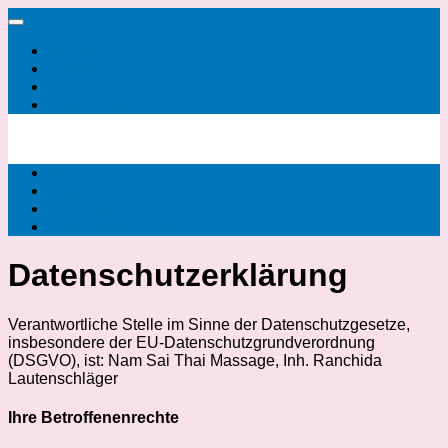
Zum
Inhalt
Nam Sai
springen
Angebote
Impressum
Datenschutzerklärung
Nam Sai
Angebote
Impressum
Datenschutzerklärung
Datenschutzerklärung
Verantwortliche Stelle im Sinne der Datenschutzgesetze,
insbesondere der EU-Datenschutzgrundverordnung
(DSGVO), ist: Nam Sai Thai Massage, Inh. Ranchida
Lautenschläger
Ihre Betroffenenrechte